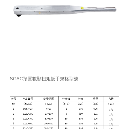
SGAC
預置數顯扭矩扳手
規格型號