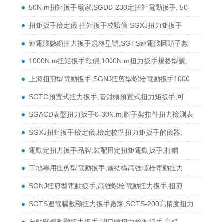
50N.m扭矩扳手廠家,SGDD-230定扭矩電動扳手, 50-
扭矩扳手檢定儀 扭矩扳手校驗儀 SGXJ扭力矩扳手
連電腦數顯扭力扳手規格型號,SGTS連電腦圓頭子數
1000N.m扭矩扳手報價,1000N.m扭力扳手規格型號,
上海扭剪型電動扳手,SGNJ扭剪型螺栓電動扳手1000
SGTG預置式扭力扳手,管鉗頭預置式扭力矩扳手,可
SGACD表盤扭力扳手0-30N.m,腳手架扣件扭力檢測表
SGXJ扭矩扳手檢定儀,檢定校準扭力矩扳手的儀器,
電動定扭力扳手品牌,裝配用定扭矩電動扳手,打鋼
工地專用扭剪型電動扳手,鋼結構高強螺栓電動扭力
SGNJ扭剪型電動扳手,高強螺栓電動扭力扳手,扭剪
SGTS連電腦數顯扭力扳手廠家,SGTS-200高精度扭力
自動關機數顯扭力扳手,開口頭扭力檢測扳手,高精