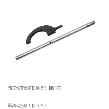
預置報警數顯扭矩扳手
開口頭