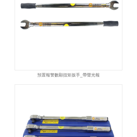
預置報警數顯扭矩扳手_帶聲光報