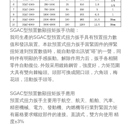
SGAC型
預置數顯扭矩扳手
功能：
我司生產的SGAC型預置式扭力扳手具有預置扭力數
值和發訊裝置。本款預置式扭力扳手當緊固件的擰緊
扭矩達到預置數值時，能自動發出訊號"嗒"的一聲，同
時伴有明顯的手感振動。解除作用力后，扳手各相關
零件自動復位. 外殼采用鍍鉻鋼管，強度好，力矩范圍
大具有雙向棘輪頭。頭部可換成開口頭，六角頭，梅
花頭，活動扳手頭等。
SGAC型
預置數顯扭矩扳手
應用
預置式扭力扳手主要用于航空、航天、船舶、汽車、
精密機械、電力、發動機、內燃機等行業對緊固力矩
有嚴格要求螺紋部件的連接。直讀式，雙方向使用 精
度±3%