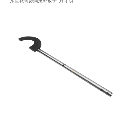
預置報警數顯扭矩扳手
月牙頭