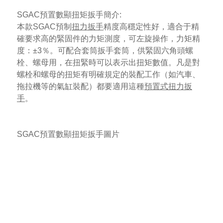
SGAC
預置數顯扭矩扳手
簡介:
本款SGAC預制
扭力扳手
精度高穩定性好，適合于精
確要求高的緊固件的力矩測度，可左旋操作，力矩精
度：±3％。可配合套筒扳手套筒，供緊固六角頭螺
栓、螺母用，在扭緊時可以表示出扭矩數值。凡是對
螺栓和螺母的扭矩有明確規定的裝配工作（如汽車、
拖拉機等的氣缸裝配）都要適用這種
預置式扭力扳
手
。
SGAC
預置數顯扭矩扳手
圖片