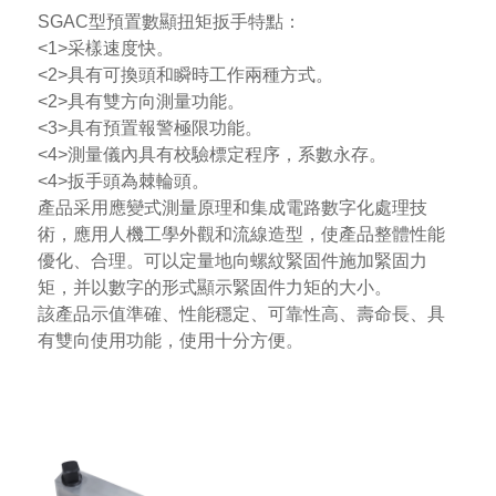
SGAC型
預置數顯扭矩扳手
特點：
<1>采樣速度快。
<2>具有可換頭和瞬時工作兩種方式。
<2>具有雙方向測量功能。
<3>具有預置報警極限功能。
<4>測量儀內具有校驗標定程序，系數永存。
<4>扳手頭為棘輪頭。
產品采用應變式測量原理和集成電路數字化處理技
術，應用人機工學外觀和流線造型，使產品整體性能
優化、合理。可以定量地向螺紋緊固件施加緊固力
矩，并以數字的形式顯示緊固件力矩的大小。
該產品示值準確、性能穩定、可靠性高、壽命長、具
有雙向使用功能，使用十分方便。