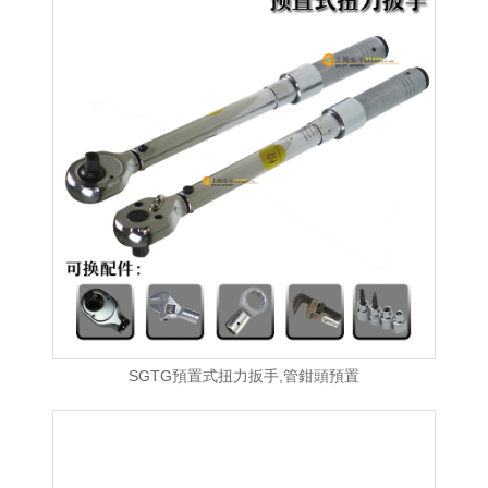
SGTG預置式扭力扳手,管鉗頭預置