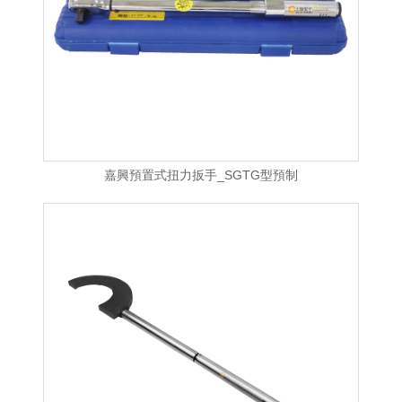
嘉興預置式扭力扳手_SGTG型預制