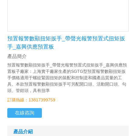
預置報警數顯扭矩扳手_帶聲光報警預置式扭矩扳
手_嘉興供應預置板
產品簡介
預置報警數顯扭矩扳手_帶聲光報警預置式扭矩扳手_嘉興供應預
置板子廠家：上海實干廠家生產的SGTG型預置報警數顯扭矩扳
手價格適用于螺紋緊固扭矩的裝配和控制是和國產品質量的工
具。本款預置報警數顯扭矩扳手可另配開口頭、活動開口頭、勾
頭、管鉗頭，具有扭準
訂購熱線：13817399759
在線咨詢
產品介紹