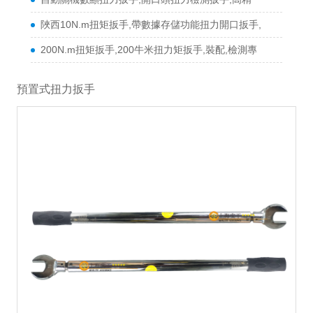
陜西10N.m扭矩扳手,帶數據存儲功能扭力開口扳手,
200N.m扭矩扳手,200牛米扭力矩扳手,裝配,檢測專
預置式扭力扳手