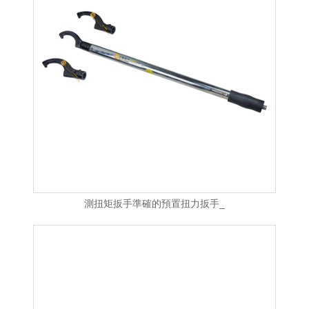
測扭矩扳手準確的預置扭力扳手_