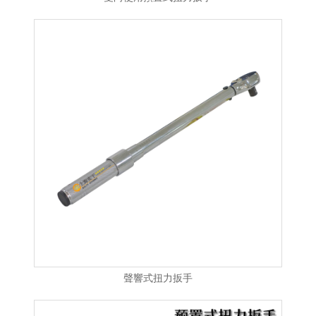
聲響式扭力扳手