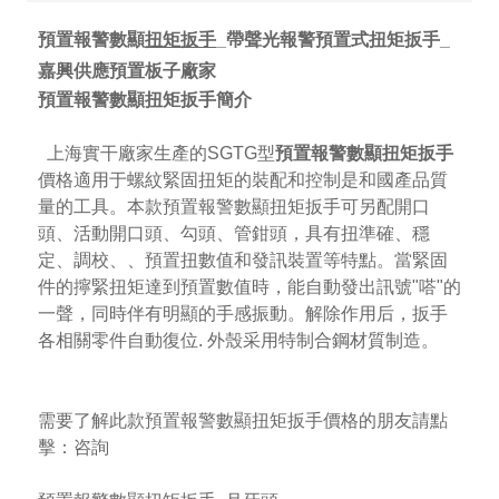
預置報警數顯
扭矩扳手
_帶聲光報警預置式扭矩扳手_
嘉興供應預置板子廠家
預置報警數顯
扭矩扳手
簡介
上海實干廠家生產的SGTG型
預置報警數顯扭矩扳手
價格適用于螺紋緊固扭矩的裝配和控制是和國產品質
量的工具。本款
預置報警數顯扭矩扳手
可另配開口
頭、活動開口頭、勾頭、管鉗頭，具有扭準確、穩
定、調校、、預置扭數值和發訊裝置等特點。當緊固
件的擰緊扭矩達到預置數值時，能自動發出訊號"嗒"的
一聲，同時伴有明顯的手感振動。解除作用后，扳手
各相關零件自動復位. 外殼采用特制合鋼材質制造。
需要了解此款預置報警數顯扭矩扳手價格的朋友請點
擊：
咨詢