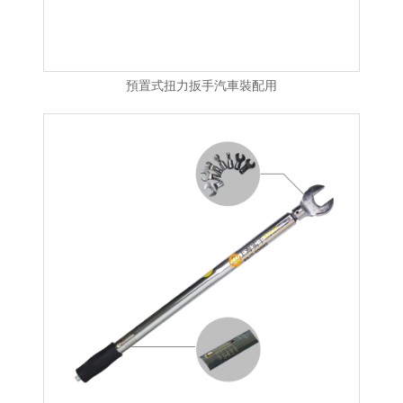
預置式扭力扳手汽車裝配用