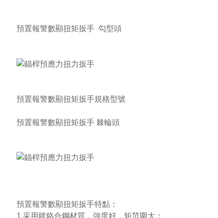
預置報警數顯扭矩扳手
勾型頭
預置報警數顯扭矩扳手
規格型號
預置報警數顯扭矩扳手
棘輪頭
預置報警數顯扭矩扳手
特點：
1.采用鍍鉻合鋼材質，強度好，矩范圍大；