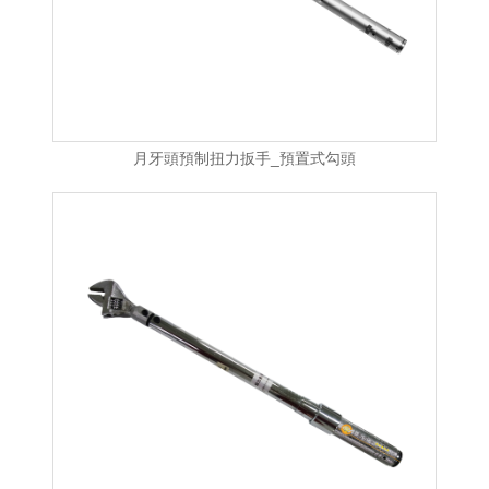
月牙頭預制扭力扳手_預置式勾頭