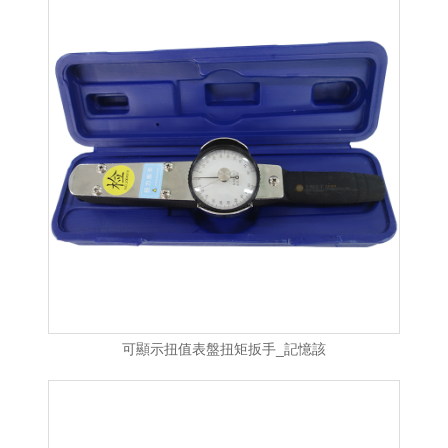
可顯示扭值表盤扭矩扳手_記憶該