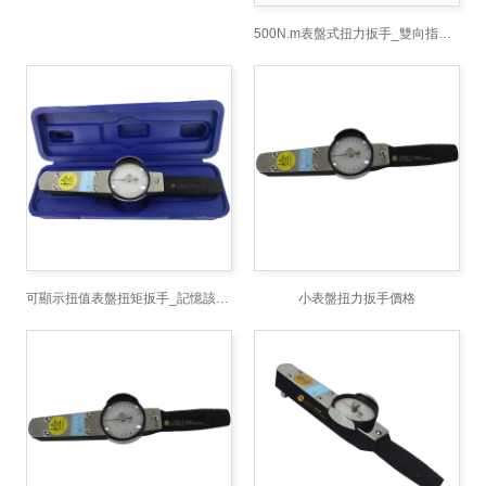
500N.m表盤式扭力扳手_雙向指針式扭矩扳手_數顯式力矩測量扳手價
可顯示扭值表盤扭矩扳手_記憶該扭矩值表盤力矩扳手_4000N.m指針
小表盤扭力扳手價格