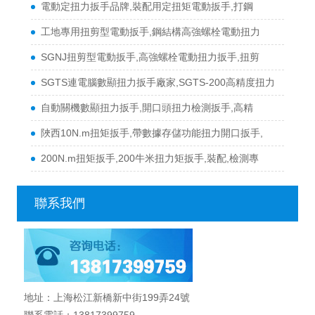
電動定扭力扳手品牌,裝配用定扭矩電動扳手,打鋼
工地專用扭剪型電動扳手,鋼結構高強螺栓電動扭力
SGNJ扭剪型電動扳手,高強螺栓電動扭力扳手,扭剪
SGTS連電腦數顯扭力扳手廠家,SGTS-200高精度扭力
自動關機數顯扭力扳手,開口頭扭力檢測扳手,高精
陜西10N.m扭矩扳手,帶數據存儲功能扭力開口扳手,
200N.m扭矩扳手,200牛米扭力矩扳手,裝配,檢測專
聯系我們
地址：上海松江新橋新中街199弄24號
聯系電話：13817399759