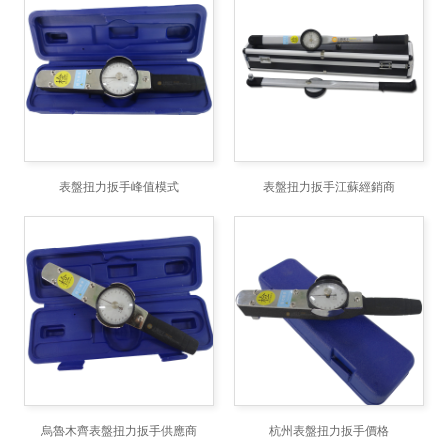
表盤扭力扳手峰值模式
表盤扭力扳手江蘇經銷商
烏魯木齊表盤扭力扳手供應商
杭州表盤扭力扳手價格