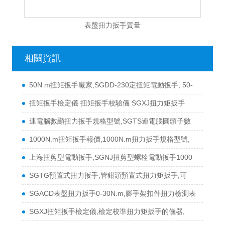
表盤扭力扳手質量
相關資訊
50N.m扭矩扳手廠家,SGDD-230定扭矩電動扳手, 50-
扭矩扳手檢定儀 扭矩扳手校驗儀 SGXJ扭力矩扳手
連電腦數顯扭力扳手規格型號,SGTS連電腦圓頭子數
1000N.m扭矩扳手報價,1000N.m扭力扳手規格型號,
上海扭剪型電動扳手,SGNJ扭剪型螺栓電動扳手1000
SGTG預置式扭力扳手,管鉗頭預置式扭力矩扳手,可
SGACD表盤扭力扳手0-30N.m,腳手架扣件扭力檢測表
SGXJ扭矩扳手檢定儀,檢定校準扭力矩扳手的儀器,