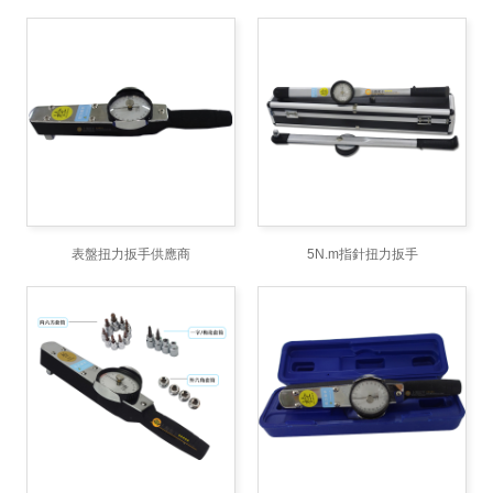
表盤扭力扳手供應商
5N.m指針扭力扳手