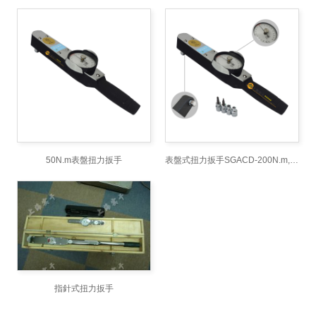
50N.m表盤扭力扳手
表盤式扭力扳手SGACD-200N.m,腳手架扣件扭力檢測扳手,帶表的扭矩
指針式扭力扳手