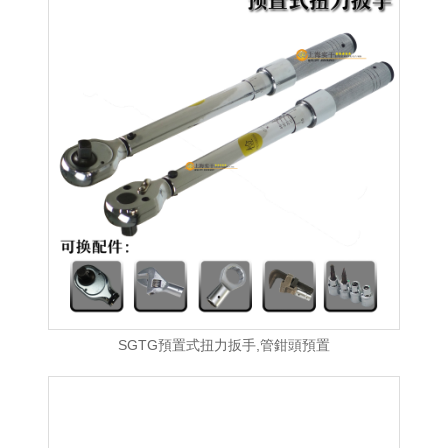
SGTG預置式扭力扳手,管鉗頭預置