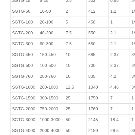
SGTG-25
5-25
0.5
302
0.55
3
SGTG-50
10-50
2
412
1.2
1
SGTG-100
20-100
5
458
1
1
SGTG-200
40-200
7.5
550
2.1
1
SGTG-300
60-300
7.5
650
2.1
1
SGTG-450
150-450
10
685
2.37
3
SGTG-500
100-500
10
700
2.37
3
SGTG-760
280-760
10
835
4.2
3
SGTG-1000
200-1000
12.5
1340
4.46
3
SGTG-1500
300-1500
25
1750
7
1
SGTG-2000
750-2000
25
1760
7
1
SGTG-3000
1000-3000
50
2145
18.4
1
SGTG-4000
2000-4000
50
2180
29.5
3