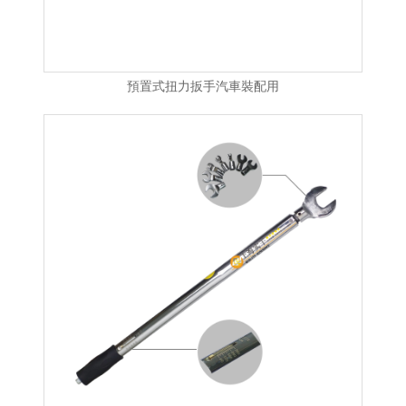
預置式扭力扳手汽車裝配用