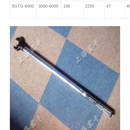
SGTG-6000
3000-6000
100
2250
47
4