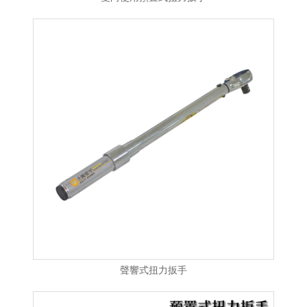
聲響式扭力扳手