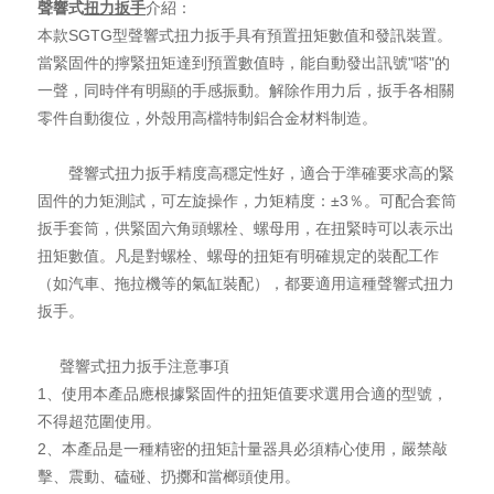
聲響式
扭力扳手
介紹：
本款SGTG型
聲響式扭力扳手
具有預置扭矩數值和發訊裝置。
當緊固件的擰緊扭矩達到預置數值時，能自動發出訊號"嗒"的
一聲，同時伴有明顯的手感振動。解除作用力后，扳手各相關
零件自動復位，外殼用高檔特制鋁合金材料制造。
聲響式扭力扳手精度高穩定性好，適合于準確要求高的緊
固件的力矩測試，可左旋操作，力矩精度：±3％。可配合套筒
扳手套筒，供緊固六角頭螺栓、螺母用，在扭緊時可以表示出
扭矩數值。凡是對螺栓、螺母的扭矩有明確規定的裝配工作
（如汽車、拖拉機等的氣缸裝配），都要適用這種聲響式扭力
扳手。
聲響式扭力扳手注意事項
1、使用本產品應根據緊固件的扭矩值要求選用合適的型號，
不得超范圍使用。
2、本產品是一種精密的扭矩計量器具必須精心使用，嚴禁敲
擊、震動、磕碰、扔擲和當榔頭使用。