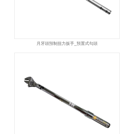
月牙頭預制扭力扳手_預置式勾頭