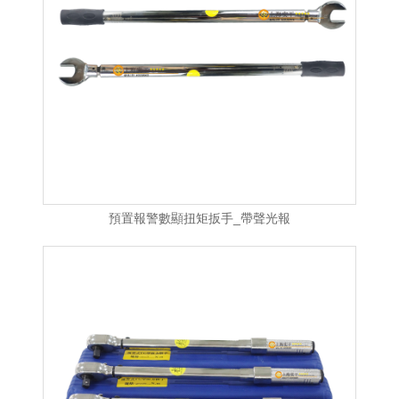
預置報警數顯扭矩扳手_帶聲光報