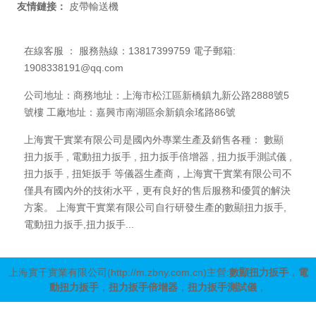
友情鏈接：
皮帶輸送機
在線客服 ：
服務熱線：13817399759 電子郵箱:
1908338191@qq.com
公司地址：商務地址：上海市松江區新橋鎮九新公路2888號5
號樓 工廠地址：嘉興市南湖區余新鎮余瑤路86號
上海實干實業有限公司是國內外專業生產及銷售各種： 數顯
扭力扳手 , 電動扭力扳手 , 扭力扳手倍增器 , 扭力扳手測試儀 ,
扭力扳手 , 扭矩扳手 等儀器生產商，上海實干實業有限公司不
僅具有國內外的技術水平，更有良好的售后服務和優質的解決
方案。 上海實干實業有限公司自行研發生產的數顯扭力扳手,
電動扭力扳手,扭力扳手...
上海實干實業有限公司
(http://m.zbny.com.cn)
主營:
數顯扭力扳手
，
電
動扭力扳手
，
扭力扳手倍增器
，
扭力扳手測試儀
，