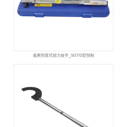
嘉興預置式扭力扳手_SGTG型預制