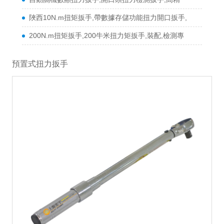
陜西10N.m扭矩扳手,帶數據存儲功能扭力開口扳手,
200N.m扭矩扳手,200牛米扭力矩扳手,裝配,檢測專
預置式扭力扳手