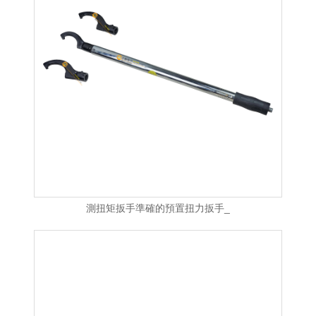
測扭矩扳手準確的預置扭力扳手_