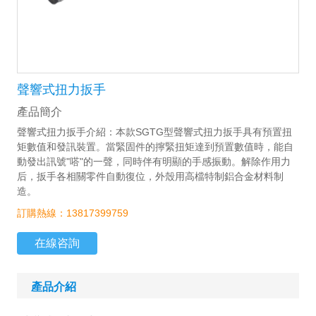
聲響式扭力扳手
產品簡介
聲響式扭力扳手介紹：本款SGTG型聲響式扭力扳手具有預置扭
矩數值和發訊裝置。當緊固件的擰緊扭矩達到預置數值時，能自
動發出訊號"嗒"的一聲，同時伴有明顯的手感振動。解除作用力
后，扳手各相關零件自動復位，外殼用高檔特制鋁合金材料制
造。
訂購熱線：13817399759
在線咨詢
產品介紹