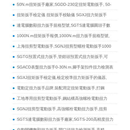
50N.m扭矩扳手廠家,SGDD-230定扭矩電動扳手, 50-
扭矩扳手檢定儀 扭矩扳手校驗儀 SGXJ扭力矩扳手
連電腦數顯扭力扳手規格型號,SGTS連電腦圓頭子數
1000N.m扭矩扳手報價,1000N.m扭力扳手規格型號,
上海扭剪型電動扳手,SGNJ扭剪型螺栓電動扳手1000
SGTG預置式扭力扳手,管鉗頭預置式扭力矩扳手,可
SGACD表盤扭力扳手0-30N.m,腳手架扣件扭力檢測表
SGXJ扭矩扳手檢定儀,檢定校準扭力矩扳手的儀器,
電動定扭力扳手品牌,裝配用定扭矩電動扳手,打鋼
工地專用扭剪型電動扳手,鋼結構高強螺栓電動扭力
SGNJ扭剪型電動扳手,高強螺栓電動扭力扳手,扭剪
SGTS連電腦數顯扭力扳手廠家,SGTS-200高精度扭力
自動關機數顯扭力扳手,開口頭扭力檢測扳手,高精