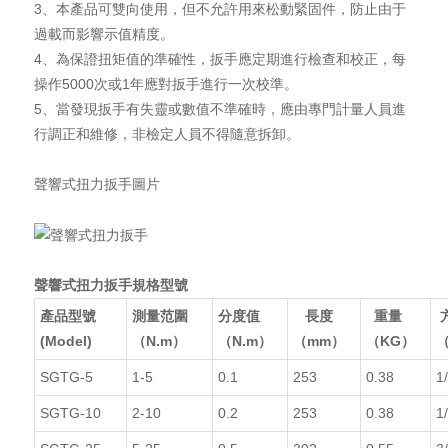
3、本產品可雙向使用，但不允許用來松動緊固件，防止由于
過載而影響示值精度。
4、為保證扭矩值的準確性，扳手應定期進行檢查和校正，每
操作5000次或1年應對扳手進行一次校準。
5、當發現扳手有失靈或數值不準確時，應由專門計量人員進
行調正和維修，非檢定人員不得隨意拆卸。
聲響式扭力扳手圖片
聲響式扭力扳手規格型號
產品型號
測量范圍
分度值
長度
重量
(Model)
（N.m）
（N.m）
（mm）
（KG）
（
SGTG-5
1-5
0.1
253
0.38
1
SGTG-10
2-10
0.2
253
0.38
1